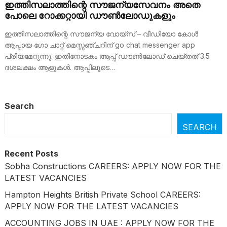
ഇത്തിസലാത്തിന്റെ സൗജന്യസേവനം അതെ
പോലെ റോക്കറ്റായി ഡൗൺലോഡുകളും
ഇത്തിസലാത്തിന്റെ സൗജന്യ വോയ്‌സ് – വീഡിയോ കോൾ
ആപ്പായ ഗോ ചാറ്റ് മെസ്സഞ്ചറിന് go chat messenger app
പ്രിയമേറുന്നു. ഇതിനോടകം ആപ്പ് ഡൗൺലോഡ് ചെയ്തത് 3.5
ദശലക്ഷം ആളുകൾ. ആപ്പിലൂടെ…
Search
SEARCH
Recent Posts
Sobha Constructions CAREERS: APPLY NOW FOR THE
LATEST VACANCIES
Hampton Heights British Private School CAREERS:
APPLY NOW FOR THE LATEST VACANCIES
ACCOUNTING JOBS IN UAE : APPLY NOW FOR THE