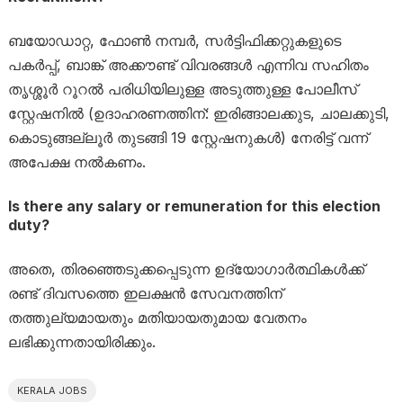
ബയോഡാറ്റ, ഫോൺ നമ്പർ, സർട്ടിഫിക്കറ്റുകളുടെ
പകർപ്പ്, ബാങ്ക് അക്കൗണ്ട് വിവരങ്ങൾ എന്നിവ സഹിതം
തൃശ്ശൂർ റൂറൽ പരിധിയിലുള്ള അടുത്തുള്ള പോലീസ്
സ്റ്റേഷനിൽ (ഉദാഹരണത്തിന്: ഇരിങ്ങാലക്കുട, ചാലക്കുടി,
കൊടുങ്ങല്ലൂർ തുടങ്ങി 19 സ്റ്റേഷനുകൾ) നേരിട്ട് വന്ന്
അപേക്ഷ നൽകണം.
Is there any salary or remuneration for this election
duty?
അതെ, തിരഞ്ഞെടുക്കപ്പെടുന്ന ഉദ്യോഗാർത്ഥികൾക്ക്
രണ്ട് ദിവസത്തെ ഇലക്ഷൻ സേവനത്തിന്
തത്തുല്യമായതും മതിയായതുമായ വേതനം
ലഭിക്കുന്നതായിരിക്കും.
KERALA JOBS