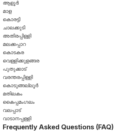
ആളൂർ
മാള
കൊരട്ടി
ചാലക്കുടി
അതിരപ്പിള്ളി
മലക്കപ്പാറ
കൊടകര
വെള്ളിക്കുളങ്ങര
പുതുക്കാട്
വരന്തരപ്പിള്ളി
കൊടുങ്ങല്ലൂർ
മതിലകം
കൈപ്പമംഗലം
വലപ്പാട്
വാടാനപ്പള്ളി
Frequently Asked Questions (FAQ)