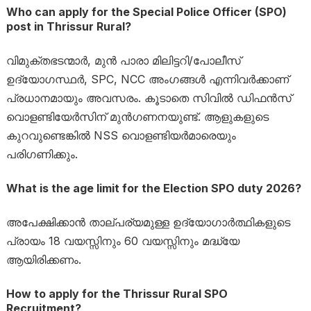
Who can apply for the Special Police Officer (SPO)
post in Thrissur Rural?
വിമുക്തഭടന്മാർ, മുൻ പാരാ മിലിട്ടറി/പോലീസ്
ഉദ്യോഗസ്ഥർ, SPC, NCC അംഗങ്ങൾ എന്നിവർക്കാണ്
പ്രധാനമായും അവസരം. കൂടാതെ സിവിൽ ഡിഫൻസ്
വൊളണ്ടിയേർസിന് മുൻഗണനയുണ്ട്. ആളുകളുടെ
കുറവുണ്ടെങ്കിൽ NSS വൊളണ്ടിയർമാരെയും
പരിഗണിക്കും.
What is the age limit for the Election SPO duty 2026?
അപേക്ഷിക്കാൻ താല്പര്യമുള്ള ഉദ്യോഗാർത്ഥികളുടെ
പ്രായം 18 വയസ്സിനും 60 വയസ്സിനും മദ്ധ്യേ
ആയിരിക്കണം.
How to apply for the Thrissur Rural SPO
Recruitment?