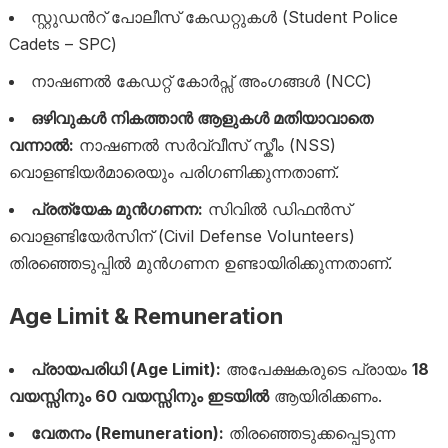
സ്റ്റുഡൻറ് പോലീസ് കേഡറ്റുകൾ (Student Police
Cadets – SPC)
നാഷണൽ കേഡറ്റ് കോർപ്സ്‌ അംഗങ്ങൾ (NCC)
ഒഴിവുകൾ നികത്താൻ ആളുകൾ മതിയാവാതെ
വന്നാൽ:
നാഷണൽ സർവ്വീസ് സ്കീം (NSS)
വൊളണ്ടിയർമാരെയും പരിഗണിക്കുന്നതാണ്.
പ്രത്യേക മുൻഗണന:
സിവിൽ ഡിഫൻസ്
വൊളണ്ടിയേർസിന് (Civil Defense Volunteers)
തിരഞ്ഞെടുപ്പിൽ മുൻഗണന ഉണ്ടായിരിക്കുന്നതാണ്.
Age Limit & Remuneration
പ്രായപരിധി (Age Limit):
അപേക്ഷകരുടെ പ്രായം
18
വയസ്സിനും 60 വയസ്സിനും ഇടയിൽ
ആയിരിക്കണം.
വേതനം (Remuneration):
തിരഞ്ഞെടുക്കപ്പെടുന്ന