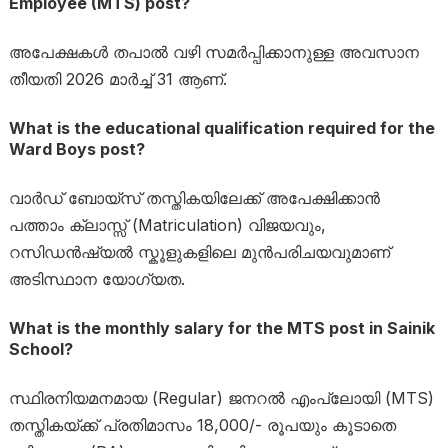
Employee (MTS) post?
അപേക്ഷകൾ തപാൽ വഴി സമർപ്പിക്കാനുള്ള അവസാന
തീയതി 2026 മാർച്ച് 31 ആണ്.
What is the educational qualification required for the
Ward Boys post?
വാർഡ് ബോയ്സ് തസ്തികയിലേക്ക് അപേക്ഷിക്കാൻ
പത്താം ക്ലാസ്സ് (Matriculation) വിജയവും,
റസിഡൻഷ്യൽ സ്കൂളുകളിലെ മുൻപരിചയവുമാണ്
അടിസ്ഥാന യോഗ്യത.
What is the monthly salary for the MTS post in Sainik
School?
സ്ഥിരനിയമനമായ (Regular) ജനറൽ എംപ്ലോയി (MTS)
തസ്തികയ്ക്ക് പ്രതിമാസം 18,000/- രൂപയും കൂടാതെ