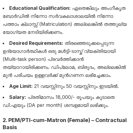
Educational Qualification:
ഏതെങ്കിലും അംഗീകൃത
ബോർഡിൽ നിന്നോ സർവകലാശാലയിൽ നിന്നോ
പത്താം ക്ലാസ്സ് (Matriculation) അല്ലെങ്കിൽ തത്തുല്യ
യോഗ്യത നേടിയിരിക്കണം.
Desired Requirements:
തിരഞ്ഞെടുക്കപ്പെടുന്ന
ഉദ്യോഗാർത്ഥികൾ ഒരു മൾട്ടി-ടാസ്ക് വ്യക്തിയായി
(Multi-task person) പ്രവർത്തിക്കാൻ
തയ്യാറായിരിക്കണം. ഡിപ്ലോമ, ബിരുദം, അല്ലെങ്കിൽ
മുൻ പരിചയം ഉള്ളവർക്ക് മുൻഗണന ലഭിച്ചേക്കാം.
Age Limit:
21 വയസ്സിനും 50 വയസ്സിനും ഇടയിൽ.
Salary:
പ്രതിമാസം 18,000/- രൂപയും കൂടാതെ
ഡി.എയും (DA per month) ശമ്പളമായി ലഭിക്കും.
2. PEM/PTI-cum-Matron (Female) – Contractual
Basis