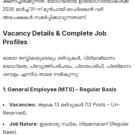
ക്ഷണിച്ചിരിക്കുന്നത്. യോഗ്യരായ ഉദ്യോഗാർത്ഥികൾക്ക്
2026 മാർച്ച് 31-ന് മുൻപായി ഓഫ്‌ലൈൻ വഴി
അപേക്ഷകൾ സമർപ്പിക്കാവുന്നതാണ്.
Vacancy Details & Complete Job
Profiles
ഓരോ തസ്തികയുടെയും ഒഴിവുകൾ, വിദ്യാഭ്യാസ
യോഗ്യത, പ്രവൃത്തിപരിചയം, പ്രായപരിധി, പ്രതിമാസ
ശമ്പളം എന്നിവ താഴെ നൽകുന്നു:
1. General Employee (MTS) – Regular Basis
Vacancies:
ആകെ 13 ഒഴിവുകൾ (13 Posts – Un-
Reserved).
Job Nature:
ഇതൊരു സ്ഥിരം നിയമനമാണ് (Regular
Basis).