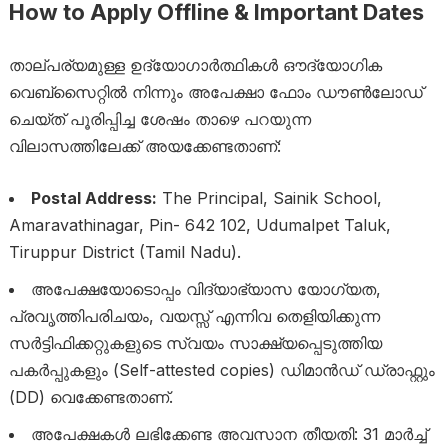
How to Apply Offline & Important Dates
താല്പര്യമുള്ള ഉദ്യോഗാർത്ഥികൾ ഔദ്യോഗിക
വെബ്സൈറ്റിൽ നിന്നും അപേക്ഷാ ഫോം ഡൗൺലോഡ്
ചെയ്ത് പൂരിപ്പിച്ച ശേഷം താഴെ പറയുന്ന
വിലാസത്തിലേക്ക് അയക്കേണ്ടതാണ്:
Postal Address:
The Principal, Sainik School,
Amaravathinagar, Pin- 642 102, Udumalpet Taluk,
Tiruppur District (Tamil Nadu).
അപേക്ഷയോടൊപ്പം വിദ്യാഭ്യാസ യോഗ്യത,
പ്രവൃത്തിപരിചയം, വയസ്സ് എന്നിവ തെളിയിക്കുന്ന
സർട്ടിഫിക്കറ്റുകളുടെ സ്വയം സാക്ഷ്യപ്പെടുത്തിയ
പകർപ്പുകളും (Self-attested copies) ഡിമാൻഡ് ഡ്രാഫ്റ്റും
(DD) വെക്കേണ്ടതാണ്.
അപേക്ഷകൾ ലഭിക്കേണ്ട അവസാന തീയതി: 31 മാർച്ച്