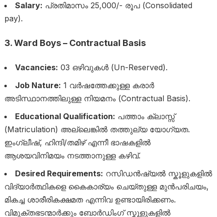
Salary:
പ്രതിമാസം 25,000/- രൂപ (Consolidated
pay).
3. Ward Boys – Contractual Basis
Vacancies:
03 ഒഴിവുകൾ (Un-Reserved).
Job Nature:
1 വർഷത്തേക്കുള്ള കരാർ
അടിസ്ഥാനത്തിലുള്ള നിയമനം (Contractual Basis).
Educational Qualification:
പത്താം ക്ലാസ്സ്
(Matriculation) അല്ലെങ്കിൽ തത്തുല്യ യോഗ്യത.
ഇംഗ്ലീഷ്, ഹിന്ദി/തമിഴ് എന്നീ ഭാഷകളിൽ
ആശയവിനിമയം നടത്താനുള്ള കഴിവ്.
Desired Requirements:
റസിഡൻഷ്യൽ സ്കൂളുകളിൽ
വിദ്യാർത്ഥികളെ കൈകാര്യം ചെയ്തുള്ള മുൻപരിചയം,
മികച്ച ശാരീരികക്ഷമത എന്നിവ ഉണ്ടായിരിക്കണം.
വിമുക്തഭടന്മാർക്കും ബോർഡിംഗ് സ്കൂളുകളിൽ