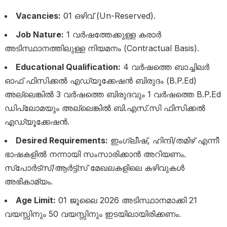
Vacancies:
01 ഒഴിവ് (Un-Reserved).
Job Nature:
1 വർഷത്തേക്കുള്ള കരാർ
അടിസ്ഥാനത്തിലുള്ള നിയമനം (Contractual Basis).
Educational Qualification:
4 വർഷത്തെ ബാച്ചിലർ
ഓഫ് ഫിസിക്കൽ എഡ്യൂക്കേഷൻ ബിരുദം (B.P.Ed)
അല്ലെങ്കിൽ 3 വർഷത്തെ ബിരുദവും 1 വർഷത്തെ B.P.Ed
ഡിപ്ലോമയും അല്ലെങ്കിൽ ബി.എസ്.സി ഫിസിക്കൽ
എഡ്യൂക്കേഷൻ.
Desired Requirements:
ഇംഗ്ലീഷ്, ഹിന്ദി/തമിഴ് എന്നീ
ഭാഷകളിൽ നന്നായി സംസാരിക്കാൻ അറിയണം.
സ്പോർട്സ്/ആർട്ട്സ് മേഖലകളിലെ കഴിവുകൾ
അഭികാമ്യം.
Age Limit:
01 ജൂലൈ 2026 അടിസ്ഥാനമാക്കി 21
വയസ്സിനും 50 വയസ്സിനും ഇടയിലായിരിക്കണം.