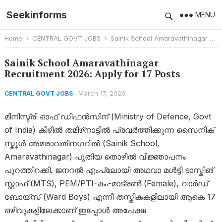
Seekinforms
MENU
Home
CENTRAL GOVT JOBS
Sainik School Amaravathinagar Recruitment 2026: Apply for 17 Posts
Sainik School Amaravathinagar
Recruitment 2026: Apply for 17 Posts
March 17, 2026
CENTRAL GOVT JOBS
മിനിസ്ട്രി ഓഫ് ഡിഫൻസിന് (Ministry of Defence, Govt
of India) കീഴിൽ തമിഴ്‌നാട്ടിൽ പ്രവർത്തിക്കുന്ന സൈനിക്
സ്കൂൾ അമരാവതിനഗറിൽ (Sainik School,
Amaravathinagar) പുതിയ തൊഴിൽ വിജ്ഞാപനം
പുറത്തിറക്കി. ജനറൽ എംപ്ലോയി അഥവാ മൾട്ടി ടാസ്കിങ്
സ്റ്റാഫ് (MTS), PEM/PTI-കം-മാട്രൺ (Female), വാർഡ്
ബോയ്സ് (Ward Boys) എന്നീ തസ്തികകളിലായി ആകെ 17
ഒഴിവുകളിലേക്കാണ് ഇപ്പോൾ അപേക്ഷ