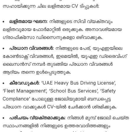
സഹായിക്കുന്ന ചില ലളിതമായ CV ടിപ്പുകൾ:
ലളിതമായ ഘടന:
നിങ്ങളുടെ സിവി വ്യക്തവും
ലളിതവുമായ ഫോർമാറ്റിൽ ഒരുക്കുക. അനാവശ്യമായ
ഗ്രാഫിക്സോ ഡിസൈനുകളോ ഒഴിവാക്കുക.
പ്രധാന വിവരങ്ങൾ:
നിങ്ങളുടെ പേര്, യുഎഇയിലെ
കോൺടാക്റ്റ് വിവരങ്ങൾ, ഇമെയിൽ, യുഎഇ ഡ്രൈവിംഗ്
ലൈസൻസ് നമ്പർ തുടങ്ങിയ പ്രധാന വിവരങ്ങൾ
ആദ്യം തന്നെ ഉൾപ്പെടുത്തുക.
കീവേഡുകൾ:
‘UAE Heavy Bus Driving License’,
‘Fleet Management’, ‘School Bus Services’, ‘Safety
Compliance’ പോലുള്ള ജോലിയുമായി ബന്ധപ്പെട്ട
പ്രധാന വാക്കുകൾ CV-യിൽ ചേർക്കാൻ ശ്രമിക്കുക.
പരിചയം വ്യക്തമാക്കുക:
നിങ്ങൾ മുമ്പ് ജോലി ചെയ്ത
സ്ഥാപനങ്ങളിൽ നിങ്ങളുടെ ഉത്തരവാദിത്തങ്ങളും