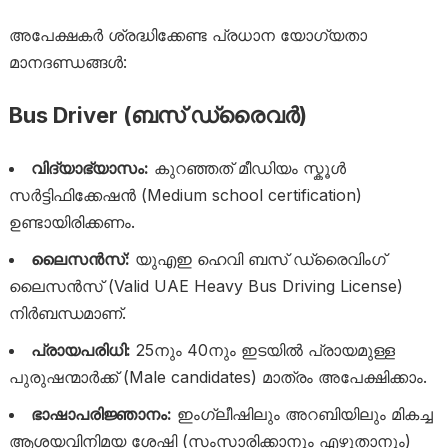
അപേക്ഷകർ ശ്രദ്ധിക്കേണ്ട പ്രധാന യോഗ്യതാ
മാനദണ്ഡങ്ങൾ:
Bus Driver (ബസ് ഡ്രൈവർ)
വിദ്യാഭ്യാസം:
കുറഞ്ഞത് മീഡിയം സ്കൂൾ
സർട്ടിഫിക്കേഷൻ (Medium school certification)
ഉണ്ടായിരിക്കണം.
ലൈസൻസ്:
യുഎഇ ഹെവി ബസ് ഡ്രൈവിംഗ്
ലൈസൻസ് (Valid UAE Heavy Bus Driving License)
നിർബന്ധമാണ്.
പ്രായപരിധി:
25നും 40നും ഇടയിൽ പ്രായമുള്ള
പുരുഷന്മാർക്ക് (Male candidates) മാത്രം അപേക്ഷിക്കാം.
ഭാഷാപരിജ്ഞാനം:
ഇംഗ്ലീഷിലും അറബിയിലും മികച്ച
ആശയവിനിമയ ശേഷി (സംസാരിക്കാനും എഴുതാനും)