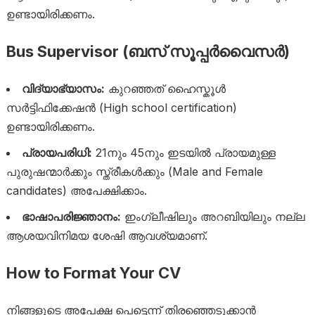
ഉണ്ടായിരിക്കണം.
Bus Supervisor (ബസ് സൂപ്പർവൈസർ)
വിദ്യാഭ്യാസം:
കുറഞ്ഞത് ഹൈസ്കൂൾ
സർട്ടിഫിക്കേഷൻ (High school certification)
ഉണ്ടായിരിക്കണം.
പ്രായപരിധി:
21നും 45നും ഇടയിൽ പ്രായമുള്ള
പുരുഷന്മാർക്കും സ്ത്രീകൾക്കും (Male and Female
candidates) അപേക്ഷിക്കാം.
ഭാഷാപരിജ്ഞാനം:
ഇംഗ്ലീഷിലും അറബിയിലും നല്ല
ആശയവിനിമയ ശേഷി ആവശ്യമാണ്.
How to Format Your CV
നിങ്ങളുടെ അപേക്ഷ പെട്ടെന്ന് തിരഞ്ഞെടുക്കാൻ