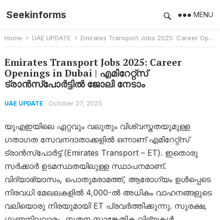
Seekinforms
MENU
Home
UAE UPDATE
Emirates Transport Jobs 2025: Career Openings in Dubai | എമിറേറ്റ്സ് ട്രാൻസ്പോർട്ടിൽ ജോലി നേടാം
Emirates Transport Jobs 2025: Career
Openings in Dubai | എമിറേറ്റ്സ്
ട്രാൻസ്പോർട്ടിൽ ജോലി നേടാം
October 27, 2025
UAE UPDATE
യുഎഇയിലെ ഏറ്റവും വലുതും വിശ്വസ്തതയുമുള്ള
ഗതാഗത സേവനദാതാക്കളിൽ ഒന്നാണ് എമിറേറ്റ്സ്
ട്രാൻസ്പോർട്ട് (Emirates Transport – ET). ഇതൊരു
സർക്കാർ ഉടമസ്ഥതയിലുള്ള സ്ഥാപനമാണ്.
വിദ്യാഭ്യാസം, പൊതുമരാമത്ത്, ആരോഗ്യം ഉൾപ്പെടെ
നിരവധി മേഖലകളിൽ 4,000-ൽ അധികം വാഹനങ്ങളുടെ
വലിയൊരു നിരയുമായി ET പ്രവർത്തിക്കുന്നു. സുരക്ഷ,
ഗുണനിലവാരം, നൂതന സാങ്കേതിക വിദ്യകൾ