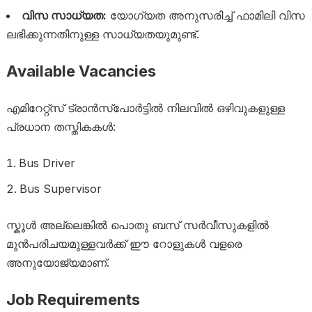
വിസ സാധ്യത:
യോഗ്യത അനുസരിച്ച് ഫാമിലി വിസ
ലഭിക്കുന്നതിനുള്ള സാധ്യതയുമുണ്ട്.
Available Vacancies
എമിറേറ്റ്സ് ട്രാൻസ്പോർട്ടിൽ നിലവിൽ ഒഴിവുകളുള്ള
പ്രധാന തസ്തികകൾ:
Bus Driver
Bus Supervisor
സ്കൂൾ അല്ലെങ്കിൽ പൊതു ബസ് സർവീസുകളിൽ
മുൻപരിചയമുള്ളവർക്ക് ഈ റോളുകൾ വളരെ
അനുയോജ്യമാണ്.
Job Requirements