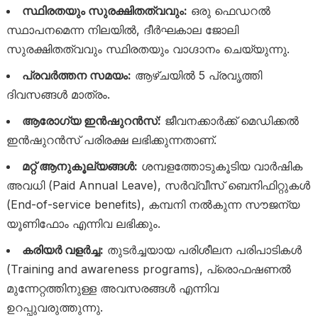
സ്ഥിരതയും സുരക്ഷിതത്വവും:
ഒരു ഫെഡറൽ
സ്ഥാപനമെന്ന നിലയിൽ, ദീർഘകാല ജോലി
സുരക്ഷിതത്വവും സ്ഥിരതയും വാഗ്ദാനം ചെയ്യുന്നു.
പ്രവർത്തന സമയം:
ആഴ്ചയിൽ 5 പ്രവൃത്തി
ദിവസങ്ങൾ മാത്രം.
ആരോഗ്യ ഇൻഷുറൻസ്:
ജീവനക്കാർക്ക് മെഡിക്കൽ
ഇൻഷുറൻസ് പരിരക്ഷ ലഭിക്കുന്നതാണ്.
മറ്റ് ആനുകൂല്യങ്ങൾ:
ശമ്പളത്തോടുകൂടിയ വാർഷിക
അവധി (Paid Annual Leave), സർവ്വീസ് ബെനിഫിറ്റുകൾ
(End-of-service benefits), കമ്പനി നൽകുന്ന സൗജന്യ
യൂണിഫോം എന്നിവ ലഭിക്കും.
കരിയർ വളർച്ച:
തുടർച്ചയായ പരിശീലന പരിപാടികൾ
(Training and awareness programs), പ്രൊഫഷണൽ
മുന്നേറ്റത്തിനുള്ള അവസരങ്ങൾ എന്നിവ
ഉറപ്പുവരുത്തുന്നു.