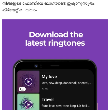
നിങ്ങളുടെ ഫോണിലെ ബാ​ഗ്രൗണ്ട് ഇഷ്ടാനുസൃതം
ക്രിയേറ്റ് ചെയ്യാം