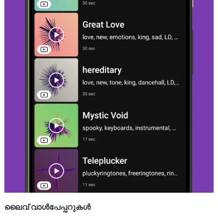
ലൈവ് വാൾപേപ്പറുകൾ