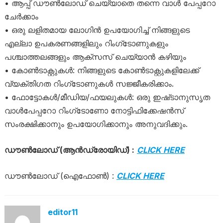
• ആപ്പ് ഡൗൺലോഡ് ചെയ്യാതെ തന്നെ വാൾ പേപ്പറോ
ചേർക്കാം
• ഒരു ലളിതമായ ലോഗിൻ ഉപയോഗിച്ച് നിങ്ങളുടെ
എല്ലാ ഉപകരണങ്ങളിലും റിംഗ്ടോണുകളും
പശ്ചാത്തലങ്ങളും ആക്സസ് ചെയ്യാൻ കഴിയും
• കോൺടാക്റ്റുകൾ: നിങ്ങളുടെ കോൺടാക്റ്റുകളിലേക്ക്
വ്യക്തിഗത റിംഗ്ടോണുകൾ സജ്ജീകരിക്കാം.
• ഫോട്ടോകൾ/മീഡിയ/ഫയലുകൾ: ഒരു ഇഷ്‌ടാനുസൃത
വാൾപേപ്പറോ റിംഗ്‌ടോണോ നോട്ടിഫിക്കേഷൻസ്
സംരക്ഷിക്കാനും ഉപയോഗിക്കാനും അനുവദിക്കും.
ഡൗൺലോഡ് (ആൻഡ്രോയിഡ്) :
CLICK HERE
ഡൗൺലോഡ് (ഐഫോൺ) :
CLICK HERE
editor11