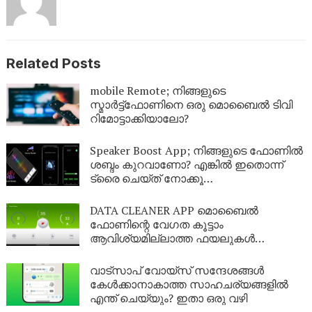
Related Posts
mobile Remote; നിങ്ങളുടെ
സ്മാർട്ട്‌ഫോണിനെ ഒരു മൊബൈൽ ടിവി
റിമോട്ടാക്കിയാലോ?
Speaker Boost App; നിങ്ങളുടെ ഫോണിൽ
ശബ്ദം കുറവാണോ? എങ്കിൽ ഇതൊന്ന്
ട്രൈ ചെയ്ത് നോക്കൂ…
DATA CLEANER APP മൊബൈൽ
ഫോണിന്റെ വേഗത കൂട്ടാം
ആവിശ്യമില്ലാത്ത ഫയലുകൾ
ഒഴിവാക്കാം
വാട്സാപ് വോയ്സ് സന്ദേശങ്ങൾ
കേൾക്കാനാകാത്ത സാഹചര്യങ്ങളിൽ
എന്ത് ചെയ്യും? ഇതാ ഒരു വഴി