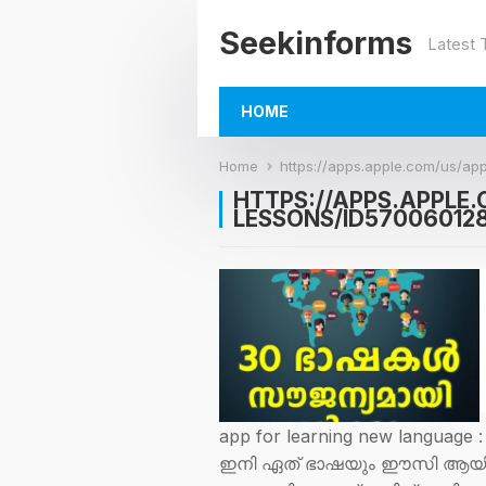
Seekinforms
Latest
HOME
Home
https://apps.apple.com/us/a
HTTPS://APPS.APPLE
LESSONS/ID57006012
app for learning new languag
ഇനി ഏത് ഭാഷയും ഈസി ആയി പ