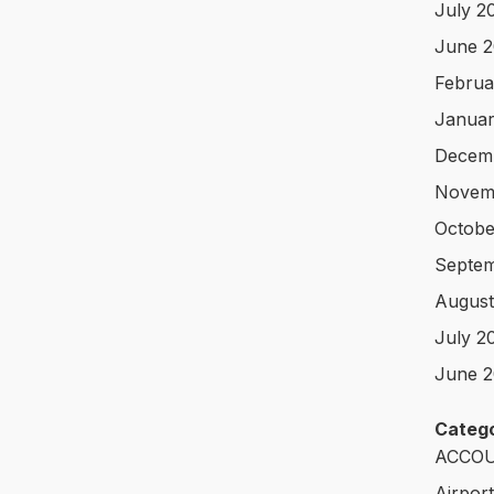
July 2
June 
Februa
Januar
Decem
Novem
Octobe
Septem
August
July 2
June 2
Catego
ACCOU
Airpor