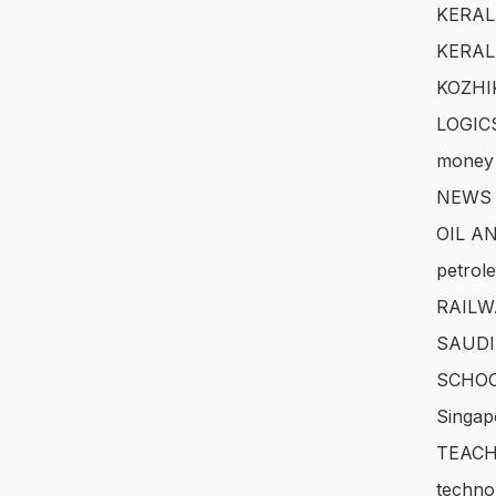
KERAL
KERAL
KOZHI
LOGIC
money
NEWS
OIL A
petrol
RAILW
SAUDI
SCHOO
Singap
TEACH
techno