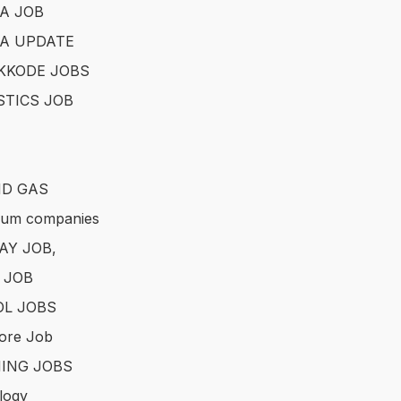
A JOB
A UPDATE
KKODE JOBS
STICS JOB
ND GAS
eum companies
AY JOB,
 JOB
L JOBS
ore Job
ING JOBS
logy