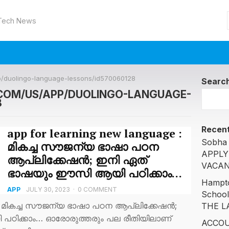
 Tech News
pp/duolingo-language-lessons/id570060128
Searc
.COM/US/APP/DUOLINGO-LANGUAGE-
8
Recent
app for learning new language :
Sobha 
മികച്ച സൗജന്യ ഭാഷാ പഠന
APPLY
ആപ്ലിക്കേഷന്‍; ഇനി ഏത്
VACAN
ഭാഷയും ഈസി ആയി പഠിക്കാം…
Hampto
APP
JULY 30, 2023
·
0 COMMENT
Schoo
e : മികച്ച സൗജന്യ ഭാഷാ പഠന ആപ്ലിക്കേഷന്‍;
THE L
ഠിക്കാം… ഓരോരുത്തരും പല രീതിയിലാണ്
ACCOU