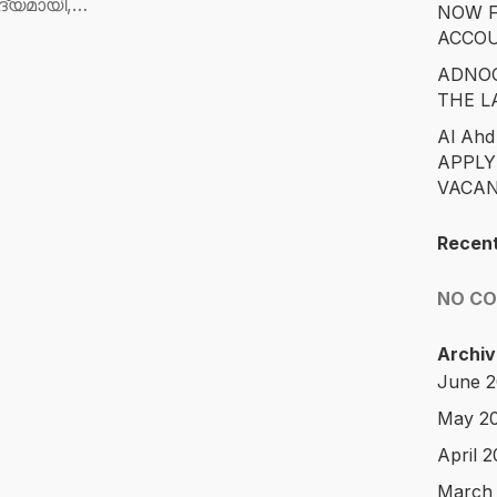
ാദ്യമായി,…
NOW F
ACCO
ADNOC
THE L
Al Ahd
APPLY
VACAN
Recen
NO C
Archiv
June 
May 2
April 
March