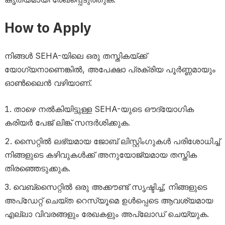
How to Apply
നിങ്ങൾ SEHA-യിലെ ഒരു തസ്തികയ്ക്ക്
യോഗ്യനാണെങ്കിൽ, അപേക്ഷാ പ്രക്രിയ പൂർണ്ണമായും
ഓൺലൈൻ വഴിയാണ്.
താഴെ നൽകിയിട്ടുള്ള SEHA-യുടെ ഔദ്യോഗിക
കരിയർ പേജ് ലിങ്ക് സന്ദർശിക്കുക.
സൈറ്റിൽ ലഭ്യമായ ജോബ് ലിസ്റ്റിംഗുകൾ പരിശോധിച്ച്
നിങ്ങളുടെ കഴിവുകൾക്ക് അനുയോജ്യമായ തസ്തിക
തിരഞ്ഞെടുക്കുക.
വെബ്സൈറ്റിൽ ഒരു അക്കൗണ്ട് സൃഷ്ടിച്ച്, നിങ്ങളുടെ
അപ്‌ഡേറ്റ് ചെയ്ത റെസ്യൂമെ ഉൾപ്പെടെ ആവശ്യമായ
എല്ലാ വിവരങ്ങളും രേഖകളും അപ്‌ലോഡ് ചെയ്യുക.