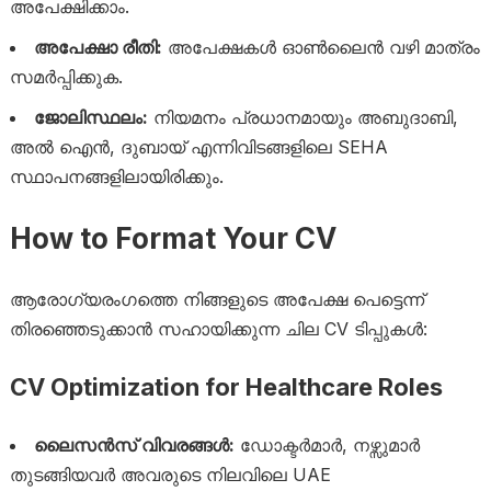
അപേക്ഷിക്കാം.
അപേക്ഷാ രീതി:
അപേക്ഷകൾ ഓൺലൈൻ വഴി മാത്രം
സമർപ്പിക്കുക.
ജോലിസ്ഥലം:
നിയമനം പ്രധാനമായും അബുദാബി,
അൽ ഐൻ, ദുബായ് എന്നിവിടങ്ങളിലെ SEHA
സ്ഥാപനങ്ങളിലായിരിക്കും.
How to Format Your CV
ആരോഗ്യരംഗത്തെ നിങ്ങളുടെ അപേക്ഷ പെട്ടെന്ന്
തിരഞ്ഞെടുക്കാൻ സഹായിക്കുന്ന ചില CV ടിപ്പുകൾ:
CV Optimization for Healthcare Roles
ലൈസൻസ് വിവരങ്ങൾ:
ഡോക്ടർമാർ, നഴ്സുമാർ
തുടങ്ങിയവർ അവരുടെ നിലവിലെ UAE