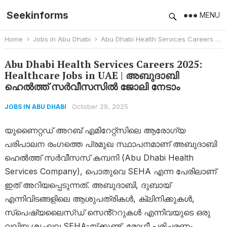
Seekinforms
MENU
Home
Jobs in Abu Dhabi
Abu Dhabi Health Services Careers 2025: Healthcare Jobs in UAE | അബുദാബി ഹെൽത്ത് സർവീസസിൽ ജോലി നേടാം
Abu Dhabi Health Services Careers 2025:
Healthcare Jobs in UAE | അബുദാബി
ഹെൽത്ത് സർവീസസിൽ ജോലി നേടാം
October 29, 2025
JOBS IN ABU DHABI
യുണൈറ്റഡ് അറബ് എമിറേറ്റ്‌സിലെ ആരോഗ്യ
പരിപാലന രംഗത്തെ പ്രമുഖ സ്ഥാപനമാണ് അബുദാബി
ഹെൽത്ത് സർവീസസ് കമ്പനി (Abu Dhabi Health
Services Company), പൊതുവെ SEHA എന്ന പേരിലാണ്
ഇത് അറിയപ്പെടുന്നത്. അബുദാബി, ദുബായ്
എന്നിവിടങ്ങളിലെ ആശുപത്രികൾ, ക്ലിനിക്കുകൾ,
സ്പെഷ്യലൈസ്ഡ് സെൻ്ററുകൾ എന്നിവയുടെ ഒരു
വലിയ ശൃംഖല SEHA-യ്ക്കുണ്ട്. രോഗീ പരിചരണം,