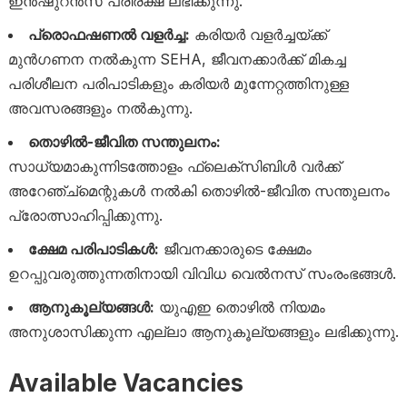
ഇൻഷുറൻസ പരിരക്ഷ ലഭിക്കുന്നു.
പ്രൊഫഷണൽ വളർച്ച:
കരിയർ വളർച്ചയ്ക്ക്
മുൻഗണന നൽകുന്ന SEHA, ജീവനക്കാർക്ക് മികച്ച
പരിശീലന പരിപാടികളും കരിയർ മുന്നേറ്റത്തിനുള്ള
അവസരങ്ങളും നൽകുന്നു.
തൊഴിൽ-ജീവിത സന്തുലനം:
സാധ്യമാകുന്നിടത്തോളം ഫ്ലെക്സിബിൾ വർക്ക്
അറേഞ്ച്മെന്റുകൾ നൽകി തൊഴിൽ-ജീവിത സന്തുലനം
പ്രോത്സാഹിപ്പിക്കുന്നു.
ക്ഷേമ പരിപാടികൾ:
ജീവനക്കാരുടെ ക്ഷേമം
ഉറപ്പുവരുത്തുന്നതിനായി വിവിധ വെൽനസ് സംരംഭങ്ങൾ.
ആനുകൂല്യങ്ങൾ:
യുഎഇ തൊഴിൽ നിയമം
അനുശാസിക്കുന്ന എല്ലാ ആനുകൂല്യങ്ങളും ലഭിക്കുന്നു.
Available Vacancies