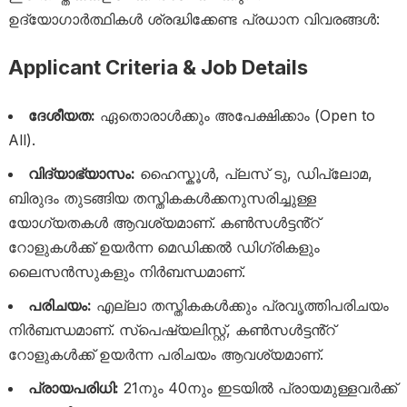
ഉദ്യോഗാർത്ഥികൾ ശ്രദ്ധിക്കേണ്ട പ്രധാന വിവരങ്ങൾ:
Applicant Criteria & Job Details
ദേശീയത:
ഏതൊരാൾക്കും അപേക്ഷിക്കാം (Open to
All).
വിദ്യാഭ്യാസം:
ഹൈസ്കൂൾ, പ്ലസ് ടു, ഡിപ്ലോമ,
ബിരുദം തുടങ്ങിയ തസ്തികകൾക്കനുസരിച്ചുള്ള
യോഗ്യതകൾ ആവശ്യമാണ്. കൺസൾട്ടൻ്റ്
റോളുകൾക്ക് ഉയർന്ന മെഡിക്കൽ ഡിഗ്രികളും
ലൈസൻസുകളും നിർബന്ധമാണ്.
പരിചയം:
എല്ലാ തസ്തികകൾക്കും പ്രവൃത്തിപരിചയം
നിർബന്ധമാണ്. സ്പെഷ്യലിസ്റ്റ്, കൺസൾട്ടൻ്റ്
റോളുകൾക്ക് ഉയർന്ന പരിചയം ആവശ്യമാണ്.
പ്രായപരിധി:
21നും 40നും ഇടയിൽ പ്രായമുള്ളവർക്ക്