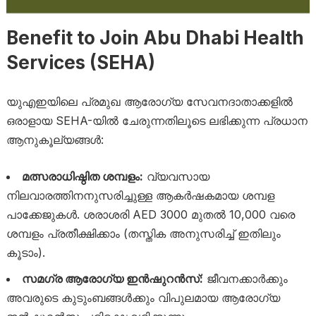
Benefit to Join Abu Dhabi Health
Services (SEHA)
യുഎഇയിലെ പ്രമുഖ ആരോഗ്യ സേവനദാതാക്കളിൽ
ഒരാളായ SEHA-യിൽ ചേരുന്നതിലൂടെ ലഭിക്കുന്ന പ്രധാന
ആനുകൂല്യങ്ങൾ:
മത്സരാധിഷ്ഠിത ശമ്പളം:
വ്യവസായ
നിലവാരത്തിനനുസരിച്ചുള്ള ആകർഷകമായ ശമ്പള
പാക്കേജുകൾ. ശരാശരി AED 3000 മുതൽ 10,000 വരെ
ശമ്പളം പ്രതീക്ഷിക്കാം (തസ്തിക അനുസരിച്ച് ഇതിലും
കൂടാം).
സമഗ്ര ആരോഗ്യ ഇൻഷുറൻസ്:
ജീവനക്കാർക്കും
അവരുടെ കുടുംബങ്ങൾക്കും വിപുലമായ ആരോഗ്യ