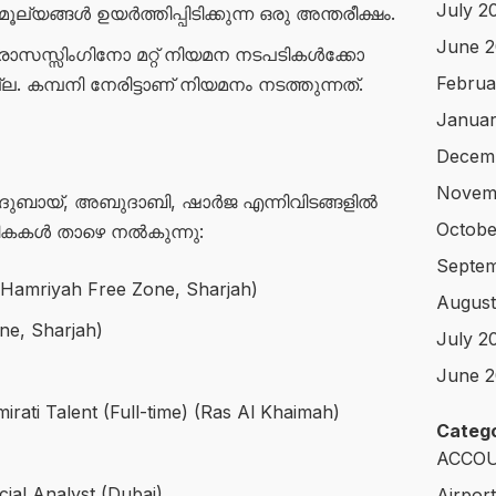
July 2
 മൂല്യങ്ങൾ ഉയർത്തിപ്പിടിക്കുന്ന ഒരു അന്തരീക്ഷം.
June 
ോസസ്സിംഗിനോ മറ്റ് നിയമന നടപടികൾക്കോ
Februa
 കമ്പനി നേരിട്ടാണ് നിയമനം നടത്തുന്നത്.
Januar
Decem
Novem
 ദുബായ്, അബുദാബി, ഷാർജ എന്നിവിടങ്ങളിൽ
Octobe
തികകൾ താഴെ നൽകുന്നു:
Septem
 (Hamriyah Free Zone, Sharjah)
August
ne, Sharjah)
July 2
June 2
rati Talent (Full-time) (Ras Al Khaimah)
Catego
ACCOU
ial Analyst (Dubai)
Airpor