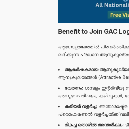
Benefit to Join GAC Log
ആഗോളതലത്തിൽ പ്രവർത്തിക്കുന്
ലഭിക്കുന്ന പ്രധാന ആനുകൂല്യ
ആകർഷകമായ ആനുകൂല്യങ
ആനുകൂല്യങ്ങൾ (Attractive Benef
വേതനം:
ശമ്പളം ഇന്റർവ്യൂ സ
അനുഭവപരിചയം, കഴിവുകൾ, റോൾ
കരിയർ വളർച്ച:
അന്താരാഷ്ട്ര 
പ്രൊഫഷണൽ വളർച്ചയ്ക്ക് വലി
മികച്ച തൊഴിൽ അന്തരീക്ഷം:
ട