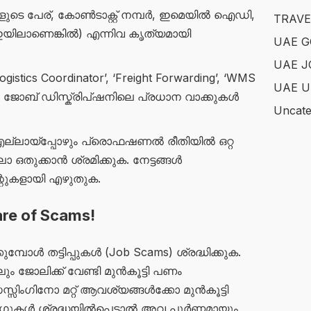
ളുടെ പേര്, കോൺടാക്റ്റ് നമ്പർ, ഇമെയിൽ ഐഡി,
TRAVE
എഇയിലാണെങ്കിൽ) എന്നിവ കൃത്യമായി
UAE 
UAE J
ogistics Coordinator’, ‘Freight Forwarding’, ‘WMS
UAE U
ള്ള ജോബ് ഡിസ്ക്രിപ്ഷനിലെ പ്രധാന വാക്കുകൾ
Uncate
ല്ലായ്പ്പോഴും പ്രൊഫഷണൽ രീതിയിൽ ഒറ്റ
ഒതുക്കാൻ ശ്രമിക്കുക. നേട്ടങ്ങൾ
ിന്റുകളായി എഴുതുക.
are of Scams!
ോൾ തട്ടിപ്പുകൾ (Job Scams) ശ്രദ്ധിക്കുക.
 ജോലിക്ക് വേണ്ടി മുൻകൂട്ടി പണം
സിംഗിനോ മറ്റ് ആവശ്യങ്ങൾക്കോ മുൻകൂട്ടി
ംഗുകൾ ശ്രദ്ധയിൽപ്പെട്ടാൽ അവ പൂർണ്ണമായും