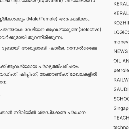
്ക് തുല്യമായ (Equivalent) വിദ്യാഭ്യാസ
KERAL
KERAL
്ത്രീകൾക്കും (Male/Female) അപേക്ഷിക്കാം.
KOZHI
 പ്രത്യേക ദേശീയത ആവശ്യമുണ്ട് (Selective).
LOGIC
ർക്കുമായി തുറന്നിരിക്കുന്നു.
money
ം ദുബായ്, അബുദാബി, ഷാർജ, റാസൽഖൈമ
NEWS
OIL A
ക്ക് ആവശ്യമായ പ്രവൃത്തിപരിചയം
petrol
ഡിംഗ്, ഷിപ്പിംഗ്, അക്കൗണ്ടിംഗ് മേഖലകളിൽ
RAILW
ണന.
SAUDI
V
SCHOO
Singap
കാൻ സിവിയിൽ ശ്രദ്ധിക്കേണ്ട പ്രധാന
TEACH
techno