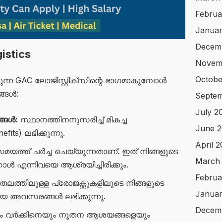
Februa
Januar
Decem
istics
Novem
Octobe
ന GAC ലോജിസ്റ്റിക്സിന്റെ ഭാഗമാകുമ്പോൾ
ങ്ങൾ:
Septem
July 2
്ങൾ:
സ്ഥാനത്തിനനുസരിച്ച് മികച്ച
June 2
its) ലഭിക്കുന്നു.
April 
മയത്ത് ചർച്ച ചെയ്യുന്നതാണ്. ഇത് നിങ്ങളുടെ
March
 എന്നിവയെ ആശ്രയിച്ചിരിക്കും.
Februa
തലത്തിലുള്ള പ്രോജക്റ്റുകളിലൂടെ നിങ്ങളുടെ
Januar
യ അവസരങ്ങൾ ലഭിക്കുന്നു.
Decem
ീം വർക്കിനെയും നൂതന ആശയങ്ങളെയും