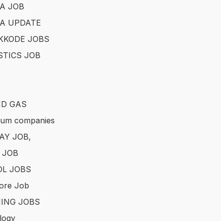
A JOB
A UPDATE
KKODE JOBS
STICS JOB
ND GAS
eum companies
AY JOB,
 JOB
L JOBS
ore Job
ING JOBS
logy