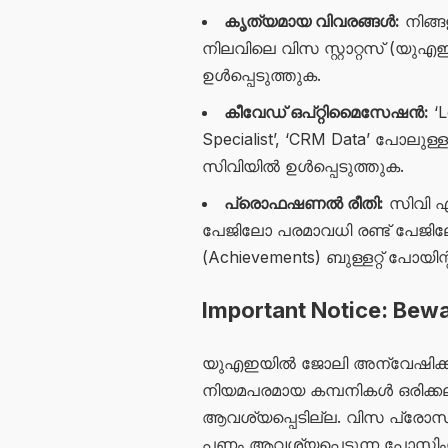
കൃത്യമായ വിവരങ്ങൾ:
നിങ്ങ
നിലവിലെ വിസ സ്റ്റാറ്റസ് (യു
ഉൾപ്പെടുത്തുക.
കീവേഡ് ഒപ്റ്റിമൈസേഷൻ:
‘L
Specialist’, ‘CRM Data’ പോലു
സിവിയിൽ ഉൾപ്പെടുത്തുക.
പ്രൊഫഷണൽ രീതി:
സിവി എ
പേജിലോ പരമാവധി രണ്ട് പേജിലോ 
(Achievements) ബുള്ളറ്റ് പോയ
Important Notice: Bew
യുഎഇയിൽ ജോലി അന്വേഷിക്കുമ്പ
നിയമപരമായ കമ്പനികൾ ഒരിക്കലും
ആവശ്യപ്പെടില്ല. വിസ പ്രോസസ്
പണം ആവശ്യപ്പെടുന്ന പോസ്റ്റി