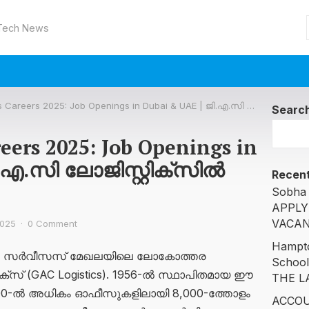
 Tech News
eers 2025: Job Openings in Dubai & UAE | ജി.എ.സി ലോജിസ്റ്റിക്സിൽ ജോലി നേടാം
Searc
eers 2025: Job Openings in
ി.എ.സി ലോജിസ്റ്റിക്സിൽ
Recent
Sobha 
APPLY
VACAN
2025
·
0 Comment
Hampto
, മറൈൻ സർവീസസ് മേഖലയിലെ ലോകോത്തര
Schoo
ിക്സ് (GAC Logistics). 1956-ൽ സ്ഥാപിതമായ ഈ
THE L
ള 300-ൽ അധികം ഓഫീസുകളിലായി 8,000-ത്തോളം
ACCOU