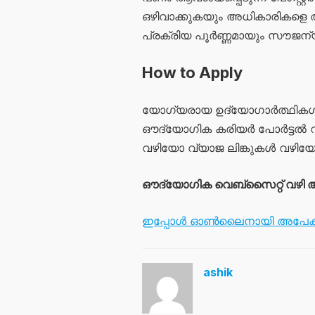
ഒഴിവാക്കുകയും അധികാരികളെ 
പ്രക്രിയ പൂർണ്ണമായും സൗജന്
How to Apply
യോഗ്യരായ ഉദ്യോഗാർത്ഥികൾ താ
ഔദ്യോഗിക കരിയർ പോർട്ടൽ വഴി 
വഴിയോ വ്യാജ ലിങ്കുകൾ വഴിയോ 
ഔദ്യോഗിക വെബ്സൈറ്റ് വഴി അ
ഇപ്പോൾ ഓൺലൈനായി അപേക്ഷി
ashik