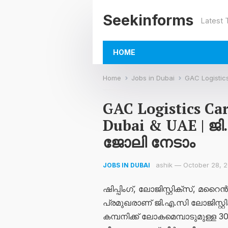
Seekinforms
Latest
HOME
Home
Jobs in Dubai
GAC Logistics Car
GAC Logistics Car
Dubai & UAE | ജ
ജോലി നേടാം
ashik
—
October 28, 
JOBS IN DUBAI
ഷിപ്പിംഗ്, ലോജിസ്റ്റിക്സ്
പ്രമുഖരാണ് ജി.എ.സി ലോജിസ്റ്റ
കമ്പനിക്ക് ലോകമെമ്പാടുമുള്