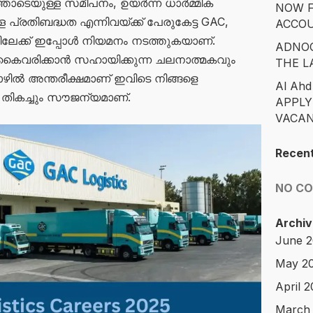
്തോടെയുള്ള സമീപനം, ഉയർന്ന ധാർമ്മിക
NOW F
പ്രതിബദ്ധത എന്നിവയ്ക്ക് പേരുകേട്ട GAC,
ACCO
േക്ക് ഇപ്പോൾ നിയമനം നടത്തുകയാണ്.
ADNOC
 കൈവരിക്കാൻ സഹായിക്കുന്ന ചലനാത്മകവും
THE L
ൽ അന്തരീക്ഷമാണ് ഇവിടെ നിങ്ങളെ
Al Ahd
 തികച്ചും സൗജന്യമാണ്.
APPLY
VACAN
Recen
NO C
Archiv
June 
May 2
April 
March