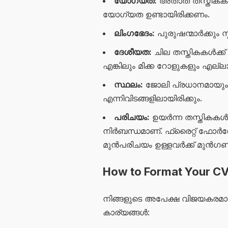
യോഗ്യത:
അതാത് തസ്തികകൾക
യോഗ്യത ഉണ്ടായിരിക്കണം.
ലിംഗഭേദം:
പുരുഷന്മാർക്കും സ
ദേശീയത:
ചില തസ്തികകൾക്ക്
എങ്കിലും മിക്ക റോളുകളും എല്ലാവ
സ്ഥലം:
ജോലി പ്രധാനമായു
എന്നിവിടങ്ങളിലായിരിക്കും.
പരിചയം:
ഉയർന്ന തസ്തികകൾ
നിർബന്ധമാണ്. ഫ്രൈറ്റ് ഫോർവേ
മുൻപരിചയം ഉള്ളവർക്ക് മുൻഗ
How to Format Your C
നിങ്ങളുടെ അപേക്ഷ വിജയകരമാക്
കാര്യങ്ങൾ: