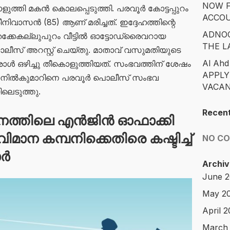
NOW F
ൊളുത്തി മകൻ കൊലപ്പെടുത്തി. പരവൂർ കോട്ടപ്പുറം
ACCO
രീനിവാസൻ (85) ആണ് മരിച്ചത്. ഇദ്ദേഹത്തിന്റെ
ADNOC
തെക്കേകല്ലുപുറം വീട്ടിൽ ഓട്ടോഡ്രൈവറായ
THE L
ീസ് അറസ്റ്റ് ചെയ്തു. മാതാവ് വസുമതിയുടെ
Al Ahd
രോൾ ഒഴിച്ചു തീകൊളുത്തിയത്. സംഭവത്തിന് ശേഷം
APPLY
വന്ന അനിൽകുമാറിനെ പരവൂർ പൊലീസ് സംഭവ
VACAN
ിലെടുത്തു.
Recen
നത്തിലെ എൻജിൻ ഓഫാക്കി
വിമാന കമ്പനിക്കെതിരെ കഷ്ടിച്ച്
NO C
ാർ
Archiv
June 
May 2
April 
March