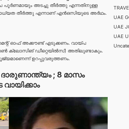
വായ്പ പൂർണമായും അടച്ചു തീർത്തു എന്നതിനുള്ള
TRAVE
 ബാധ്യത തീർത്തു എന്നാണ് എൻഒസിയുടെ അർഥം.
UAE 
UAE J
UAE U
റ്മെന്റ് ഓഫ് അക്കൗണ്ട് എടുക്കണം. വായ്പ
Uncate
ോൺ ക്ലോസിങ് ഡീറ്റെയിൽസ്) അതിലുണ്ടാകും.
യമാണെന്ന് ഉറപ്പുവരുത്തണം.
ാരുണാന്ത്യം ; 8 മാസം
വായിക്കാം