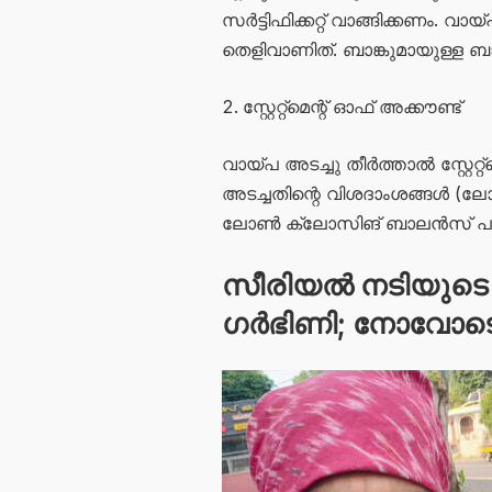
സർട്ടിഫിക്കറ്റ് വാങ്ങിക്കണം. 
തെളിവാണിത്. ബാങ്കുമായുള്ള
സ്റ്റേറ്റ്മെന്റ് ഓഫ് അക്കൗണ്ട്
വായ്പ അടച്ചു തീർത്താൽ സ്റ്റേറ്
അടച്ചതിന്റെ വിശദാംശങ്ങൾ (ല
ലോൺ ക്ലോസിങ് ബാലൻസ് പൂജ്
സീരിയൽ നടിയുടെ ദ
ഗർഭിണി; നോവോടെ 