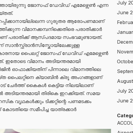
July 2
ത്തായിരുന്നു ജോസഫ് ഡേവിഡ് എമേഴ്സെണ്‍ എന്ന
June 
്തത്.
ഉറപ്പിക്കാനായില്ലെന്ന ഗുരുതര ആരോപണമാണ്
Februa
്തിക്കുന്ന വിമാനക്കമ്പനിക്കെതിരെ പരാതിക്കാര്‍
Januar
‍ 22നാണ് പരാതിക്ക് ആസ്പദമായ സംഭവമുണ്ടായത്.
Decem
് സാന്‍സ്ഫ്രാന്‍സിസ്കോയിലേക്കുള്ള
Novem
4 കാരനായ പൈലറ്റ് ജോസഫ് ഡേവിഡ് എമേഴ്സെണ്‍
തത്. ഇതോടെ വിമാനം അടിയന്തരമായി
Octobe
ന്‍ജിന്‍ ഓഫാക്കിയതിന് പിന്നാലെ വിമാനത്തിലെ
Septem
യ്ത പൈലറ്റിനെ ക്യാബിന്‍ ക്രൂ അംഗങ്ങളാണ്
August
ിനോട് ചേര്‍ത്ത് കൈകള്‍ കെട്ടിയ നിലയിലാണ്
July 2
ഡില്‍ അടിയന്തരമായി തിരികെ ഇറക്കിയത്. സമയ
June 2
സിക വൃഥകള്‍ക്കും ടിക്കറ്റിന്റെ പണമടക്കം
കോടതിയെ സമീപിച്ച യാത്രക്കാര്‍
Catego
ACCOU
Airpor