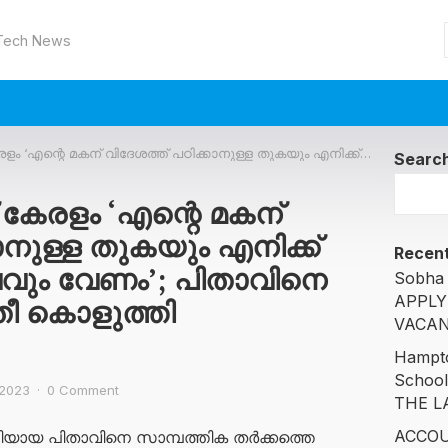
 Tech News
്ത് പഠിക്കാനുള്ള തുകയും എനിക്ക് ഓട്ടോയ്ക്ക് 1 ലക്ഷവും വേണം’; പിതാവിനെ പെട്രോളൊഴിച്ച് തീ കൊളുത്തി കൊലപ്പെടുത്തി
Searc
് കേരളം ‘എന്റെ മകന്
ാനുള്ള തുകയും എനിക്ക്
Recent
ക്ഷവും വേണം’; പിതാവിനെ
Sobha 
APPLY
 തീ കൊളുത്തി
VACAN
Hampto
Schoo
 2023
·
0 Comment
THE L
ACCOU
ഗിയായ പിതാവിനെ സാമ്പത്തിക തർക്കത്തെ