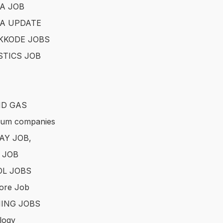
A JOB
A UPDATE
KKODE JOBS
STICS JOB
ND GAS
eum companies
AY JOB,
 JOB
L JOBS
ore Job
ING JOBS
logy