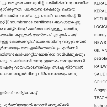
്ചു. അടുത്ത ബന്ധുവിന്റ കയ്യിൽനിന്നു വാങ്ങിയ
KERAL
ദേശിക്കുന്നത്. പലതവണ കൈമാറ്റം ചെയ്ത
KERAL
ബാങ്കിനെ സമീപിച്ചു. ബാങ്ക് സ്ഥലത്തിന്റെ 15
KOZHI
് (Encumbrance certificate) ആവശ്യപ്പെട്ടു.
LOGIC
്ടിഫിക്കറ്റ് മാത്രമേ ലഭിച്ചുള്ളു. അതിനു
money
മല്ല. കൂടുതൽ അന്വേഷിച്ചപ്പോൾ പണ്ട്
ള്ള കോർപറേറ്റീവ് ബാങ്കിൽനിന്നു വസ്തുവിന്മേൽ
NEWS
പൂർണമായും അടച്ചുതീർത്തെങ്കിലും എൻഒസി
OIL A
ിത്ത് കോർപറേറ്റീവ് ബാങ്കിനെ സമീപിക്കുകയും
petrol
യും ചെയ്യേണ്ടി വന്നു. ഇത്തരം അനുഭവങ്ങൾ
RAILW
ട് ഏതു വായ്പയാണെങ്കിലും അടച്ചു തീർന്നാൽ
്ഥാപനങ്ങളിൽനിന്നു നിർബന്ധമായും രണ്ടു
SAUDI
SCHOO
Singap
ൻ സർട്ടിഫിക്കറ്റ്
TEACH
ു പൂർത്തിയായാൽ നോൺ ഓബ്ജക്‌ഷൻ
techno