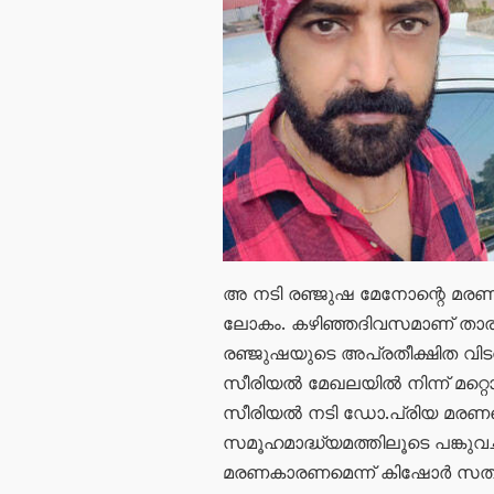
അ നടി രഞ്ജുഷ മേനോന്റെ മരണത
ലോകം. കഴിഞ്ഞദിവസമാണ് താരത്ത
രഞ്ജുഷയുടെ അപ്രതീക്ഷിത വിടവാ
സീരിയൽ മേഖലയിൽ നിന്ന് മറ്
സീരിയൽ നടി ഡോ.പ്രിയ മരണപ്
സമൂഹമാദ്ധ്യമത്തിലൂടെ പങ്കുവ
മരണകാരണമെന്ന് കിഷോർ സത്യ 