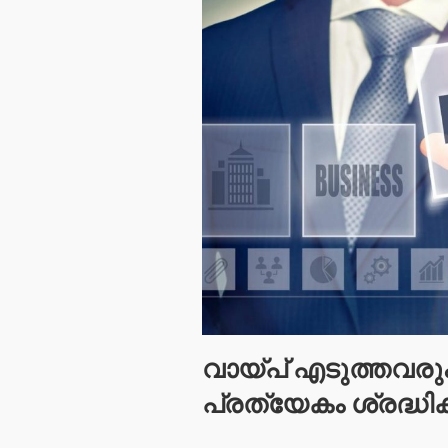
വായ്പ് എടുത്തവരും 
പ്രത്യേകം ശ്രദ്ധി