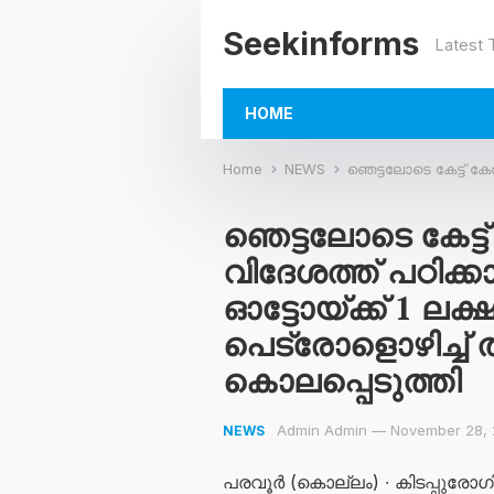
Seekinforms
Latest
HOME
Home
NEWS
ഞെട്ടലോടെ കേട്ട് കേരളം ‘എന്റെ മകന് വിദേശത
ഞെട്ടലോടെ കേട്ട
വിദേശത്ത് പഠിക്ക
ഓട്ടോയ്ക്ക് 1 ല
പെട്രോളൊഴിച്ച്
കൊലപ്പെടുത്തി
Admin Admin
—
November 28,
NEWS
പരവൂർ (കൊല്ലം) ∙ കിടപ്പുരോ