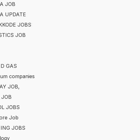
A JOB
A UPDATE
KKODE JOBS
STICS JOB
ND GAS
eum companies
AY JOB,
 JOB
L JOBS
ore Job
ING JOBS
logy