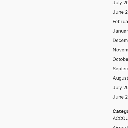
July 2
June 
Februa
Januar
Decem
Novem
Octobe
Septem
August
July 2
June 2
Catego
ACCOU
Airpor