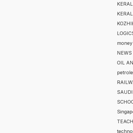
KERAL
KERAL
KOZHI
LOGIC
money
NEWS
OIL A
petrol
RAILW
SAUDI
SCHOO
Singap
TEACH
techno