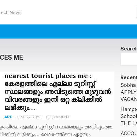
 Tech News
Searc
ACES ME
nearest tourist places me :
Recent
കേരളത്തിലെ എല്ലാ ടൂറിസ്റ്റ്
Sobha 
സ്ഥലങ്ങളും അവിടുത്തെ മുഴുവൻ
APPLY
വിവരങ്ങളും ഇനി ഒറ്റ ക്ലിക്കിൽ
VACAN
ലഭിക്കും…
Hampto
Schoo
APP
JUNE 27, 2023
·
0 COMMENT
THE L
രളത്തിലെ എല്ലാ ടൂറിസ്റ്റ് സ്ഥലങ്ങളും അവിടുത്തെ
ACCOU
ലിക്കിൽ ലഭിക്കും… ലോകത്തിലെ ഏറ്റവും