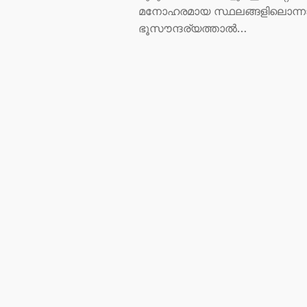
മനോഹരമായ സ്ഥലങ്ങളിലൊന്
ഭൂസൗന്ദര്യത്താൽ…