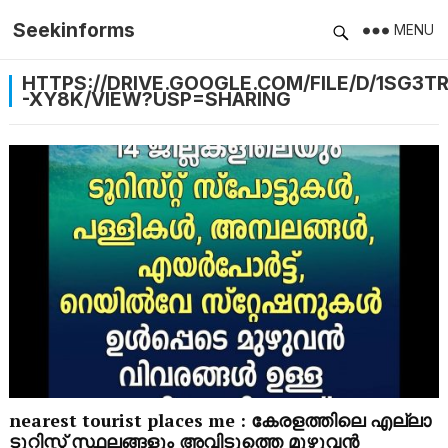
Seekinforms
MENU
HTTPS://DRIVE.GOOGLE.COM/FILE/D/1SG
-XY8K/VIEW?USP=SHARING
nearest tourist places me : കേരളത്തിലെ എല്ലാ
ടൂറിസ്റ്റ് സ്ഥലങ്ങളും അവിടുത്തെ മുഴുവൻ