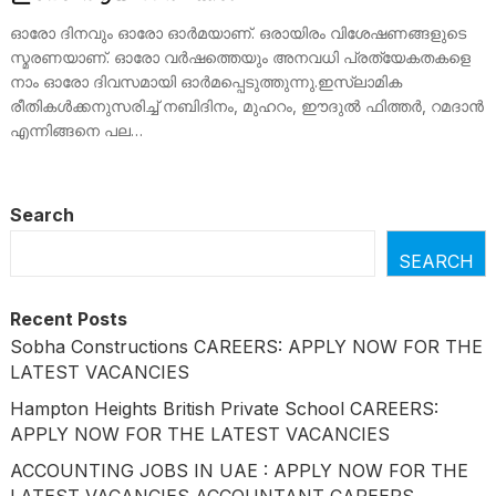
ഓരോ ദിനവും ഓരോ ഓർമയാണ്. ഒരായിരം വിശേഷണങ്ങളുടെ
സ്മരണയാണ്. ഓരോ വർഷത്തെയും അനവധി പ്രത്യേകതകളെ
നാം ഓരോ ദിവസമായി ഓർമപ്പെടുത്തുന്നു.ഇസ്‌ലാമിക
രീതികൾക്കനുസരിച്ച് നബിദിനം, മുഹറം, ഈദുൽ ഫിത്തർ, റമദാൻ
എന്നിങ്ങനെ പല…
Search
SEARCH
Recent Posts
Sobha Constructions CAREERS: APPLY NOW FOR THE
LATEST VACANCIES
Hampton Heights British Private School CAREERS:
APPLY NOW FOR THE LATEST VACANCIES
ACCOUNTING JOBS IN UAE : APPLY NOW FOR THE
LATEST VACANCIES ACCOUNTANT CAREERS