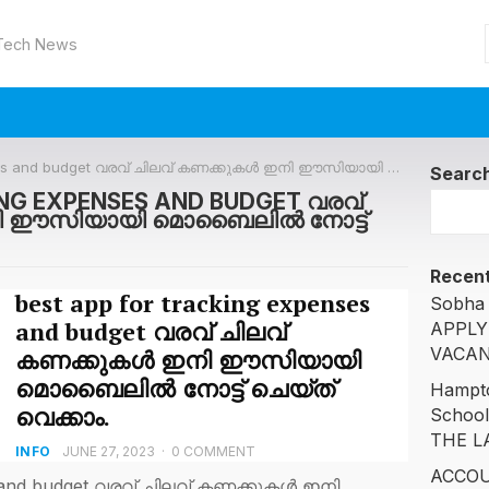
 Tech News
udget വരവ് ചിലവ് കണക്കുകൾ ഇനി ഈസിയായി മൊബൈലിൽ നോട്ട് ചെയ്‌ത് വെക്കാം.
Searc
ING EXPENSES AND BUDGET വരവ്
നി ഈസിയായി മൊബൈലിൽ നോട്ട്
Recent
best app for tracking expenses
Sobha 
and budget വരവ് ചിലവ്
APPLY
VACAN
കണക്കുകൾ ഇനി ഈസിയായി
മൊബൈലിൽ നോട്ട് ചെയ്‌ത്
Hampto
വെക്കാം.
Schoo
THE L
INFO
JUNE 27, 2023
·
0 COMMENT
ACCOU
es and budget വരവ് ചിലവ് കണക്കുകൾ ഇനി