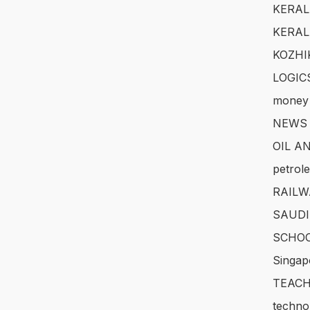
KERAL
KERAL
KOZHI
LOGIC
money
NEWS
OIL A
petrol
RAILW
SAUDI
SCHOO
Singap
TEACH
techno