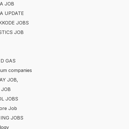
A JOB
A UPDATE
KKODE JOBS
STICS JOB
ND GAS
eum companies
AY JOB,
 JOB
L JOBS
ore Job
ING JOBS
logy