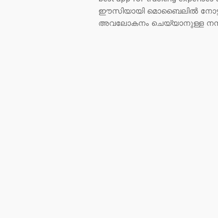
ഈസിയായി മൊബൈലിൽ നോട്ട് ചെയ
അവലോകനം ചെയ്യാനുള്ള നമ