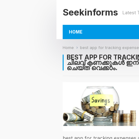
Seekinforms
Latest
HOME
Home
best app for tracking expenses and b
BEST APP FOR TRACK
ചിലവ് കണക്കുകൾ ഇ
ചെയ്‌ത് വെക്കാം.
best app for tracking expens