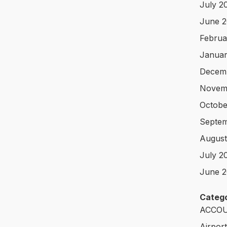
July 2
June 
Februa
Januar
Decem
Novem
Octobe
Septem
August
July 2
June 2
Catego
ACCOU
Airpor